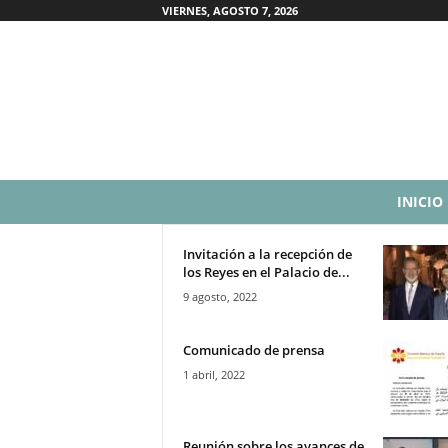
VIERNES, AGOSTO 7, 2026
F
INICIO
e
d
e
Invitación a la recepción de
los Reyes en el Palacio de...
r
a
9 agosto, 2022
c
i
Comunicado de prensa
o
1 abril, 2022
n
I
s
l
Reunión sobre los avances de