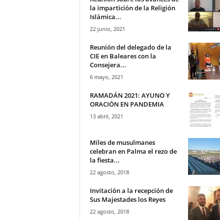
á
la impartición de la Religión
Islámica...
m
i
22 junio, 2021
c
Reunión del delegado de la
a
CIE en Baleares con la
Consejera...
6 mayo, 2021
RAMADÁN 2021: AYUNO Y
ORACIÓN EN PANDEMIA
13 abril, 2021
Miles de musulmanes
celebran en Palma el rezo de
la fiesta...
22 agosto, 2018
Invitación a la recepción de
Sus Majestades los Reyes
22 agosto, 2018