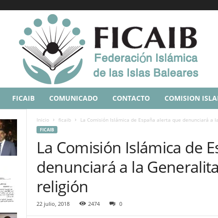
FICAIB
COMUNICADO
CONTACTO
COMISION ISL
Inicio
ficaib
La Comisión Islámica de España alerta que denunciará a la 
FICAIB
La Comisión Islámica de E
denunciará a la Generalita
religión
22 julio, 2018
2474
0