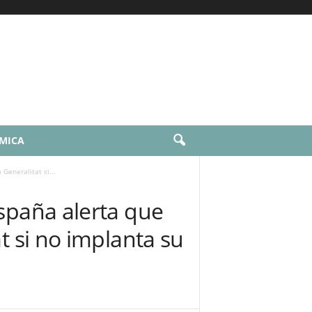
AMICA
Generalitat si...
spaña alerta que
t si no implanta su