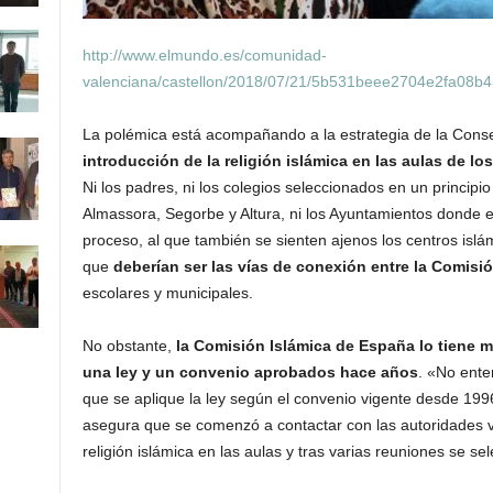
http://www.elmundo.es/comunidad-
valenciana/castellon/2018/07/21/5b531beee2704e2fa08b4
La polémica está acompañando a la estrategia de la Cons
introducción de la religión islámica en las aulas de lo
Ni los padres, ni los colegios seleccionados en un principi
Almassora, Segorbe y Altura, ni los Ayuntamientos donde e
proceso, al que también se sienten ajenos los centros islá
que
deberían ser las vías de conexión entre la Comisi
escolares y municipales.
No obstante,
la Comisión Islámica de España lo tiene m
una ley y un convenio aprobados hace años
. «No ent
que se aplique la ley según el convenio vigente desde 199
asegura que se comenzó a contactar con las autoridades v
religión islámica en las aulas y tras varias reuniones se se