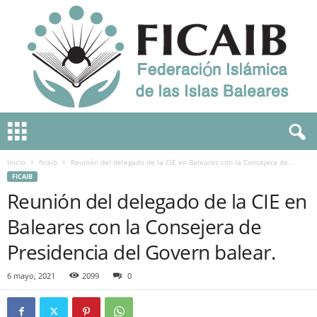
F
e
d
Inicio
ficaib
Reunión del delegado de la CIE en Baleares con la Consejera de...
e
FICAIB
r
Reunión del delegado de la CIE en
a
c
Baleares con la Consejera de
i
o
Presidencia del Govern balear.
n
I
6 mayo, 2021
2099
0
s
l
á