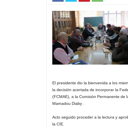
á
m
i
c
a
El presidente dio la bienvenida a los mie
la decisión acertada de incorporar la F
(FCMAE), a la Comisión Permanente de l
Mamadou Diaby .
Acto seguido proceder a la lectura y apro
la CIE.