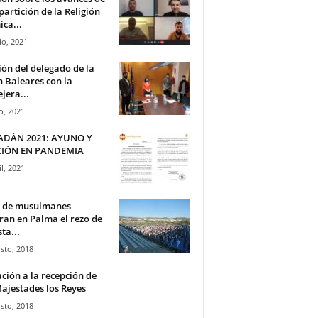
partición de la Religión
ica...
io, 2021
ón del delegado de la
n Baleares con la
jera...
o, 2021
DÁN 2021: AYUNO Y
IÓN EN PANDEMIA
il, 2021
s de musulmanes
ran en Palma el rezo de
sta...
sto, 2018
ación a la recepción de
ajestades los Reyes
sto, 2018