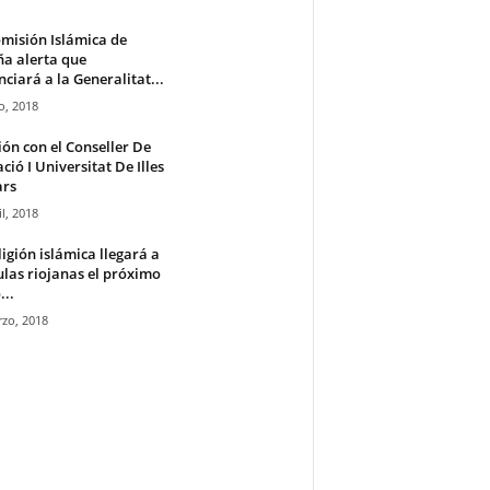
misión Islámica de
a alerta que
ciará a la Generalitat...
io, 2018
ón con el Conseller De
ció I Universitat De Illes
ars
il, 2018
ligión islámica llegará a
ulas riojanas el próximo
...
zo, 2018