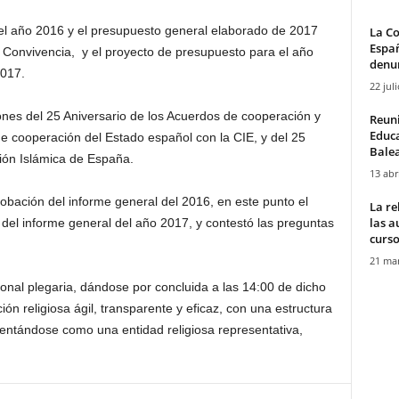
el año 2016 y el presupuesto general elaborado de 2017
La Co
Españ
 Convivencia, y el proyecto de presupuesto para el año
denun
2017.
22 jul
ones del 25 Aniversario de los Acuerdos de cooperación y
Reuni
Educa
e cooperación del Estado español con la CIE, y del 25
Bale
sión Islámica de España.
13 abr
bación del informe general del 2016, en este punto el
La re
las a
del informe general del año 2017, y contestó las preguntas
curso
21 mar
cional plegaria, dándose por concluida a las 14:00 de dicho
ión religiosa ágil, transparente y eficaz, con una estructura
sentándose como una entidad religiosa representativa,