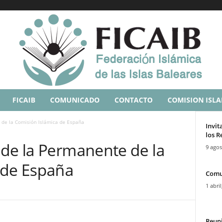
FICAIB
COMUNICADO
CONTACTO
COMISION ISL
 de la Comisión Islámica de España
Invit
los R
 de la Permanente de la
9 agos
 de España
Comu
1 abril
Reuni