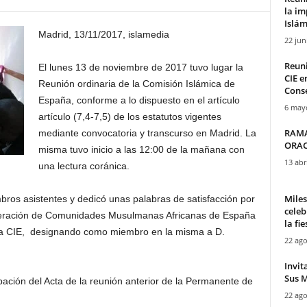
la im
Islám
Madrid, 13/11/2017, islamedia
22 jun
Reuni
El lunes 13 de noviembre de 2017 tuvo lugar la
CIE e
Reunión ordinaria de la Comisión Islámica de
Conse
España, conforme a lo dispuesto en el artículo
6 may
artículo (7,4-7,5) de los estatutos vigentes
RAMA
mediante convocatoria y transcurso en Madrid. La
ORAC
misma tuvo inicio a las 12:00 de la mañana con
13 abr
una lectura coránica.
Mile
mbros asistentes y dedicó unas palabras de satisfacción por
celeb
ederación de Comunidades Musulmanas Africanas de España
la fie
a CIE, designando como miembro en la misma a D.
22 ago
Invit
Sus M
bación del Acta de la reunión anterior de la Permanente de
22 ago