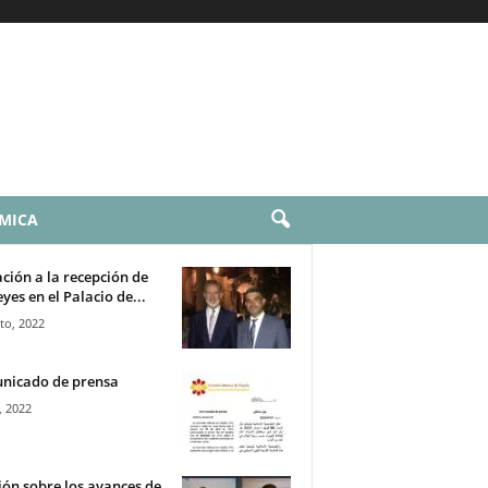
AMICA
ación a la recepción de
eyes en el Palacio de...
to, 2022
nicado de prensa
, 2022
ón sobre los avances de