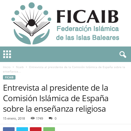
F
e
d
Inicio
ficaib
Entrevista al presidente de la Comisión Islámica de España sobre la
e
enseñanza...
r
FICAIB
a
Entrevista al presidente de la
c
i
Comisión Islámica de España
o
n
sobre la enseñanza religiosa
I
s
15 enero, 2018
1749
0
l
á